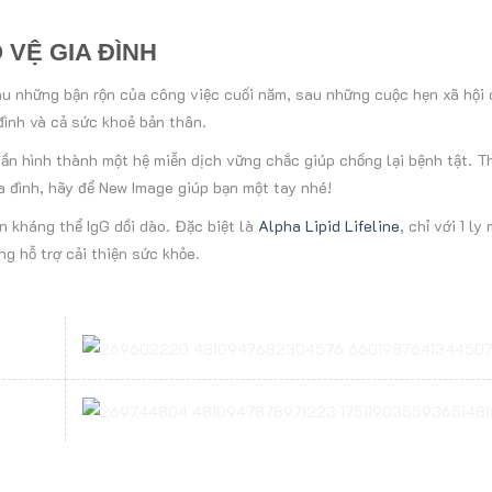
VỆ GIA ĐÌNH
au những bận rộn của công việc cuối năm, sau những cuộc hẹn xã hội
đình và cả sức khoẻ bản thân.
ần hình thành một hệ miễn dịch vững chắc giúp chống lại bệnh tật. T
a đình, hãy để New Image giúp bạn một tay nhé!
 kháng thể IgG dồi dào. Đặc biệt là
Alpha Lipid Lifeline
, chỉ với 1 ly
g hỗ trợ cải thiện sức khỏe.