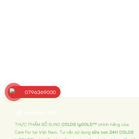
0796369000
VỀ CHÚNG TÔI
THỰC PHẨM BỔ SUNG
COLOS IgGOLD™
chính hãng của
Care For tại Việt Nam. Tư vấn sử dụng
sữa non 24H COLOS