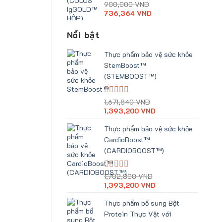
Giá
Giá
Được
900,000
VND
xếp
gốc
hiện
736,364
VND
hạng
là:
tại
0
900,000 VND.
là:
Nổi bật
5
736,364 VND.
sao
Thực phẩm bảo vệ sức khỏe
StemBoost™
(STEMBOOST™)
Giá
Giá
Được
1,671,840
VND
xếp
gốc
hiện
1,393,200
VND
hạng
là:
tại
0
1,671,840 VND.
là:
Thực phẩm bảo vệ sức khỏe
5
1,393,200 VND.
CardioBoost™
sao
(CARDIOBOOST™)
Giá
Giá
Được
1,702,800
VND
xếp
gốc
hiện
1,393,200
VND
hạng
là:
tại
0
1,702,800 VND.
là:
Thực phẩm bổ sung Bột
5
1,393,200 VND.
Protein Thực Vật với
sao