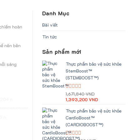
Danh Mục
Bài viết
 chiếm hoàn
Tin tức
hế nên bên
Sản phẩm mới
Thực phẩm bảo vệ sức khỏe
 mỗi sáng
StemBoost™
(STEMBOOST™)
Giá
Giá
Được
1,671,840
VND
xếp
gốc
hiện
1,393,200
VND
hạng
là:
tại
0
1,671,840 VND.
là:
Thực phẩm bảo vệ sức khỏe
5
1,393,200 VND.
CardioBoost™
sao
(CARDIOBOOST™)