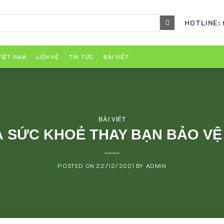
HOTLINE:
VIỆT NAM
LIÊN HỆ
TIN TỨC
BÀI VIẾT
BÀI VIẾT
 SỨC KHOẺ THAY BẠN BẢO VỆ 
POSTED ON
22/12/2021
BY
ADMIN