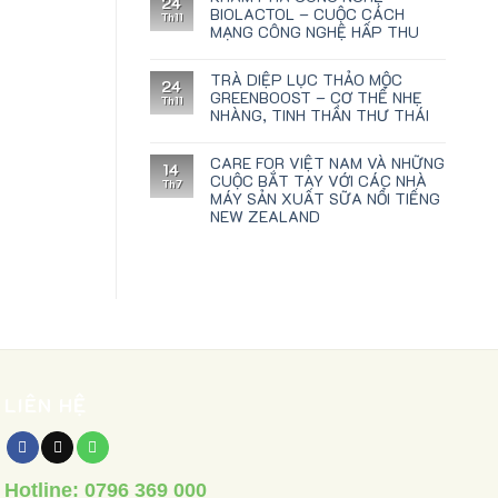
24
BIOLACTOL – CUỘC CÁCH
Th11
MẠNG CÔNG NGHỆ HẤP THU
TRÀ DIỆP LỤC THẢO MỘC
24
GREENBOOST – CƠ THỂ NHẸ
Th11
NHÀNG, TINH THẦN THƯ THÁI
CARE FOR VIỆT NAM VÀ NHỮNG
14
CUỘC BẮT TAY VỚI CÁC NHÀ
Th7
MÁY SẢN XUẤT SỮA NỔI TIẾNG
NEW ZEALAND
LIÊN HỆ
Hotline:
0796 369 000