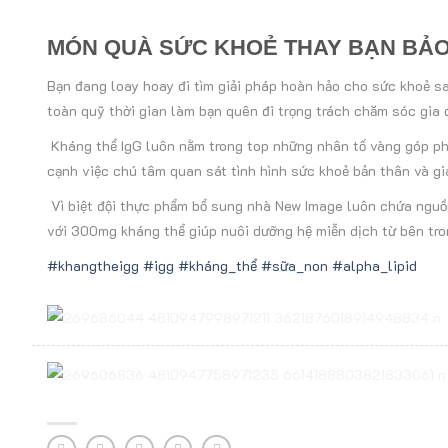
MÓN QUÀ SỨC KHOẺ THAY BẠN BẢO 
Bạn đang loay hoay đi tìm giải pháp hoàn hảo cho sức khoẻ s
toàn quỹ thời gian làm bạn quên đi trọng trách chăm sóc gia 
Kháng thể IgG luôn nằm trong top những nhân tố vàng góp ph
cạnh việc chú tâm quan sát tình hình sức khoẻ bản thân và gi
Vì biệt đội thực phẩm bổ sung nhà New Image luôn chứa nguồn
với 300mg kháng thể giúp nuôi dưỡng hệ miễn dịch từ bên tron
#khangtheigg
#igg
#kháng_thể
#sữa_non
#alpha_lipid