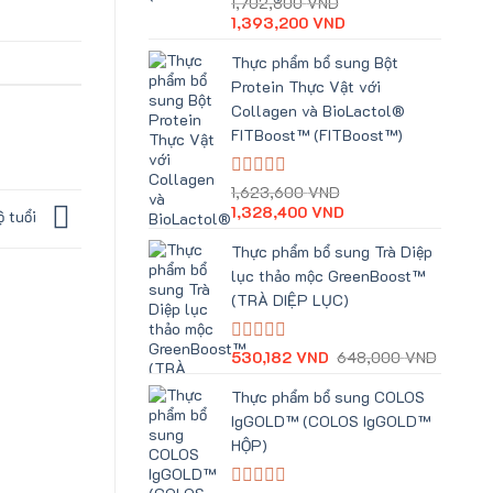
Giá
Giá
Được
1,702,800
VND
xếp
gốc
hiện
1,393,200
VND
hạng
là:
tại
0
1,702,800 VND.
là:
Thực phẩm bổ sung Bột
5
1,393,200 VND.
Protein Thực Vật với
sao
Collagen và BioLactol®
FITBoost™ (FITBoost™)
Giá
Giá
Được
1,623,600
VND
xếp
gốc
hiện
1,328,400
VND
ộ tuổi
hạng
là:
tại
0
1,623,600 VND.
là:
Thực phẩm bổ sung Trà Diệp
5
1,328,400 VND.
lục thảo mộc GreenBoost™
sao
(TRÀ DIỆP LỤC)
Giá
Giá
Được
530,182
VND
648,000
VND
xếp
gốc
hiện
hạng
là:
tại
Thực phẩm bổ sung COLOS
0
648,00
là:
IgGOLD™ (COLOS IgGOLD™
5
530,18
sao
HỘP)