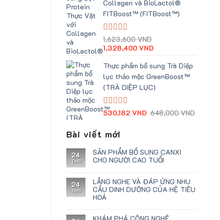
Collagen và BioLactol®
FITBoost™ (FITBoost™)
Giá
Giá
Được
1,623,600
VND
xếp
gốc
hiện
1,328,400
VND
hạng
là:
tại
0
1,623,600 VND.
là:
Thực phẩm bổ sung Trà Diệp
5
1,328,400 VND.
lục thảo mộc GreenBoost™
sao
(TRÀ DIỆP LỤC)
Giá
Giá
Được
530,182
VND
648,000
VND
xếp
gốc
hiện
hạng
là:
tại
Bài viết mới
0
648,00
là:
5
530,18
SẢN PHẨM BỔ SUNG CANXI
sao
24
CHO NGƯỜI CAO TUỔI
Th11
LẮNG NGHE VÀ ĐÁP ỨNG NHU
24
CẦU DINH DƯỠNG CỦA HỆ TIÊU
Th11
HOÁ
KHÁM PHÁ CÔNG NGHỆ