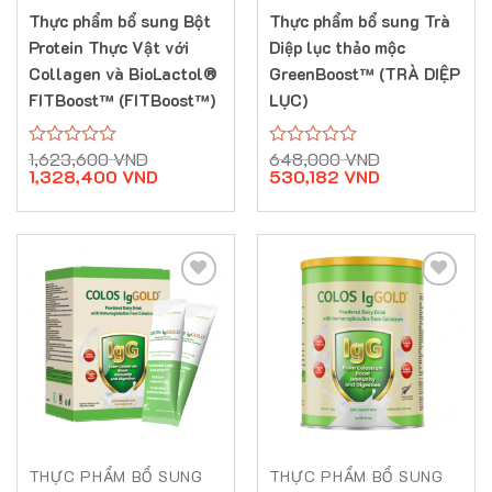
Thực phẩm bổ sung Bột
Thực phẩm bổ sung Trà
Protein Thực Vật với
Diệp lục thảo mộc
Collagen và BioLactol®
GreenBoost™ (TRÀ DIỆP
FITBoost™ (FITBoost™)
LỤC)
Giá
Giá
Giá
Giá
1,623,600
VND
648,000
VND
Được
Được
gốc
hiện
gốc
hiện
1,328,400
VND
530,182
VND
xếp
xếp
là:
tại
là:
tại
hạng
hạng
1,623,600 VND.
là:
648,000 VND
là:
0
0
1,328,400 VND.
530,182 VND.
5
5
sao
sao
THỰC PHẨM BỔ SUNG
THỰC PHẨM BỔ SUNG