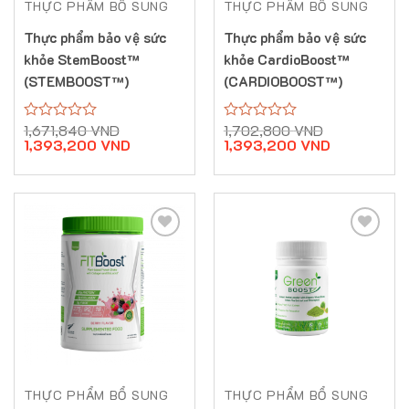
THỰC PHẨM BỔ SUNG
THỰC PHẨM BỔ SUNG
Thực phẩm bảo vệ sức
Thực phẩm bảo vệ sức
khỏe StemBoost™
khỏe CardioBoost™
(STEMBOOST™)
(CARDIOBOOST™)
Giá
Giá
Giá
Giá
1,671,840
VND
1,702,800
VND
Được
Được
gốc
hiện
gốc
hiện
1,393,200
VND
1,393,200
VND
xếp
xếp
là:
tại
là:
tại
hạng
hạng
1,671,840 VND.
là:
1,702,800 V
là:
0
0
1,393,200 VND.
1,393,200 V
5
5
sao
sao
THỰC PHẨM BỔ SUNG
THỰC PHẨM BỔ SUNG