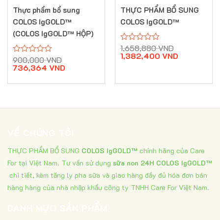
Thực phẩm bổ sung
THỰC PHẨM BỔ SUNG
COLOS IgGOLD™
COLOS IgGOLD™
(COLOS IgGOLD™ HỘP)
Giá
Giá
1,658,880
VND
Được
gốc
hiện
1,382,400
VND
xếp
Giá
Giá
900,000
VND
Được
là:
tại
hạng
gốc
hiện
736,364
VND
xếp
1,658,880 V
là:
0
là:
tại
hạng
1,382,400 V
5
900,000 VND.
là:
0
sao
736,364 VND.
5
sao
VỀ CHÚNG TÔI
THỰC PHẨM BỔ SUNG
COLOS IgGOLD™
chính hãng của Care
For tại Việt Nam. Tư vấn sử dụng
sữa non 24H COLOS IgGOLD™
chi tiết, kèm tăng ly pha sữa và giao hàng đầy đủ hóa đơn bán
hàng hàng của nhà nhập khẩu công ty TNHH Care For Việt Nam.
DANH MỤC SẢN PHẨM